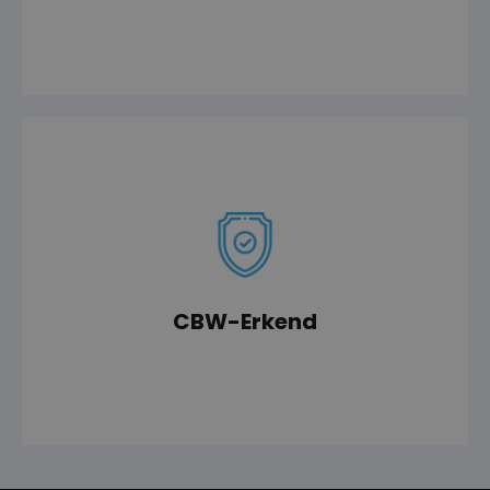
extra zekerheid en veiligheid biedt.
Wij zijn een CBW-erkend bedrijf, wat onze klanten
CBW-Erkend