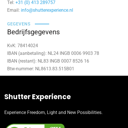
Tel:
+31 (0) 413 289757
Email:
info@shutterexperience.nl
GEGEVENS
Bedrijfsgegevens
KvK: 78414024
IBAN (aanbetaling): NL24 INGB 0006 9903 78
IBAN (restant): NL83 INGB 0007 8526 16
Btw-nummer: NL8613.83.515B01
Shutter Experience
Experience Freedom, Light and New Possibilities.