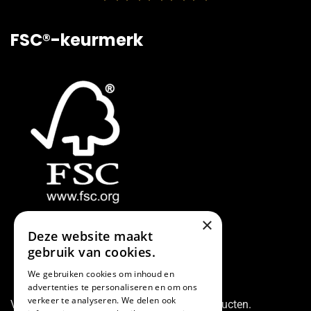
FSC®-keurmerk
×
Deze website maakt
gebruik van cookies.
We gebruiken cookies om inhoud en
advertenties te personaliseren en om ons
verkeer te analyseren. We delen ook
Vraag naar onze FSC® gecertificeerde producten.