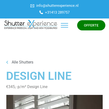
info@shutterexperience.nl
+31413 289757
OFFERTE
Alle Shutters
DESIGN LINE
€345,- p/m² Design Line