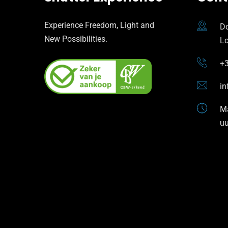
Experience Freedom, Light and
Do
New Possibilities.
L
+3
in
Ma
uu