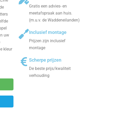
 Line
Gratis een advies- en
 de
meetafspraak aan huis.
tters
(m.u.v. de Waddeneilanden)
elfde
spel
Inclusief montage
an uw
Prijzen zijn inclusief
e
montage
e kleur
Scherpe prijzen
De beste prijs/kwaliteit
verhouding