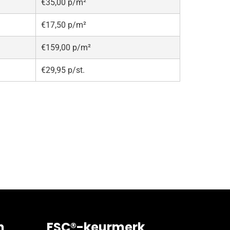
€35,00 p/m²
€17,50 p/m²
€159,00 p/m²
€29,95 p/st.
n
FSC®-keurmerk