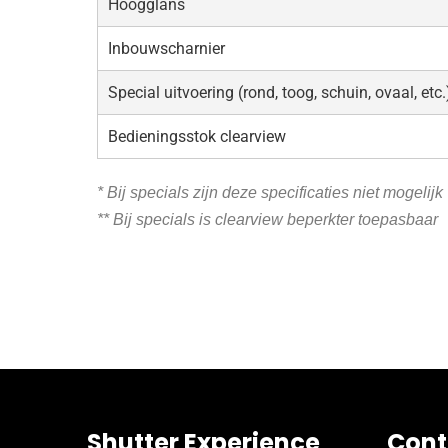
Hoogglans
Inbouwscharnier
Special uitvoering (rond, toog, schuin, ovaal, etc.
Bedieningsstok clearview
* Bij specials zijn deze specificaties niet mogelijk
** Bij specials is clearview beperkter toepasbaar
Shutter Experience
Cont