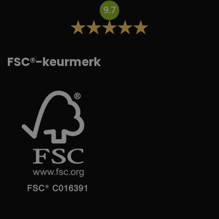
9.7
FSC®-keurmerk