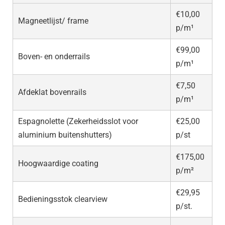
€10,00
Magneetlijst/ frame
p/m¹
€99,00
Boven- en onderrails
p/m¹
€7,50
Afdeklat bovenrails
p/m¹
Espagnolette (Zekerheidsslot voor
€25,00
aluminium buitenshutters)
p/st
€175,00
Hoogwaardige coating
p/m²
€29,95
Bedieningsstok clearview
p/st.