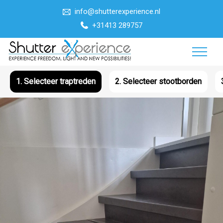
info@shutterexperience.nl
+31413 289757
1.
Selecteer traptreden
2.
Selecteer stootborden