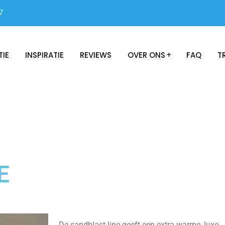
7
TIE
INSPIRATIE
REVIEWS
OVER ONS
FAQ
T
E
De sandblast-line geeft een extra warme, luxe