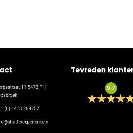
act
Tevreden klante
rpsstraat 11 5472 PH
9.7
oosbroek
1 (0) - 413 289757
fo@shutterexperience.nl