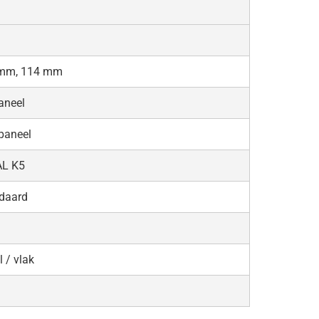
 mm, 114 mm
aneel
paneel
AL K5
ndaard
 / vlak