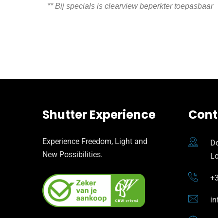
** Bij specials is clearview beperkter toepasbaar
Shutter Experience
Cont
Experience Freedom, Light and
Do
New Possibilities.
L
+3
in