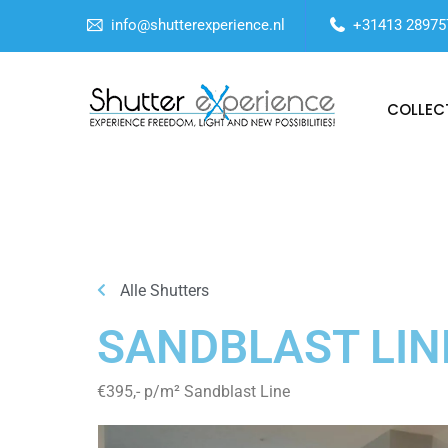
info@shutterexperience.nl
+31413 28975
COLLEC
Alle Shutters
SANDBLAST LIN
€395,- p/m² Sandblast Line