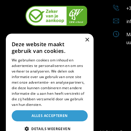
+3
in
Ma
×
uu
Deze website maakt
gebruik van cookies.
We gebruiken cookies om inhoud en
advertenties te personaliseren en om ons
verkeer te analyseren. We delen ook
informatie over uw gebruik van onze site
met onze advertentie- en analysepartners,
die deze kunnen combineren met andere
informatie die u aan hen heeft verstrekt of
die zij hebben verzameld door uw gebruik
van hun diensten.
ALLES ACCEPTEREN
DETAILS WEERGEVEN