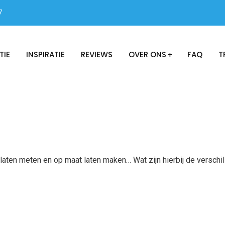
7
TIE
INSPIRATIE
REVIEWS
OVER ONS
FAQ
T
 laten meten en op maat laten maken… Wat zijn hierbij de verschi