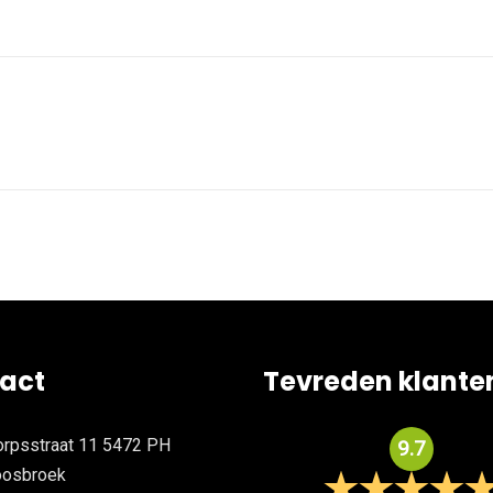
act
Tevreden klante
rpsstraat 11 5472 PH
9.7
oosbroek