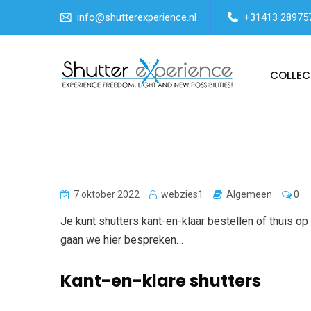
info@shutterexperience.nl
+31413 28975
COLLEC
7 oktober 2022
webzies1
Algemeen
0
Je kunt shutters kant-en-klaar bestellen of thuis op
gaan we hier bespreken…
Kant-en-klare shutters