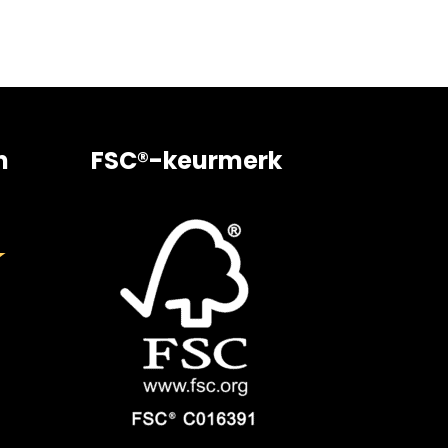
n
FSC®-keurmerk