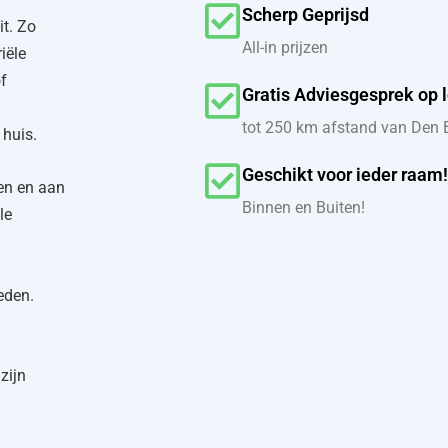
Scherp Geprijsd
it. Zo
All-in prijzen
iële
of
Gratis Adviesgesprek op l
tot 250 km afstand van Den
 huis.
Geschikt voor ieder raam!
nen en aan
Binnen en Buiten!
le
eden.
zijn