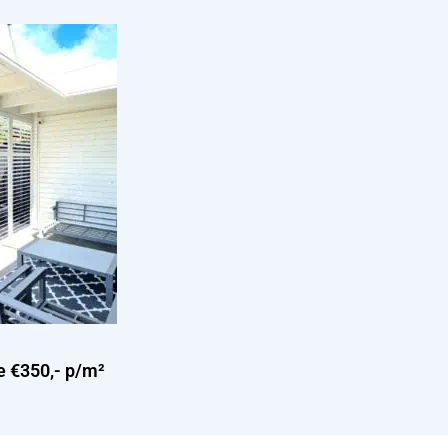
e €350,- p/m²