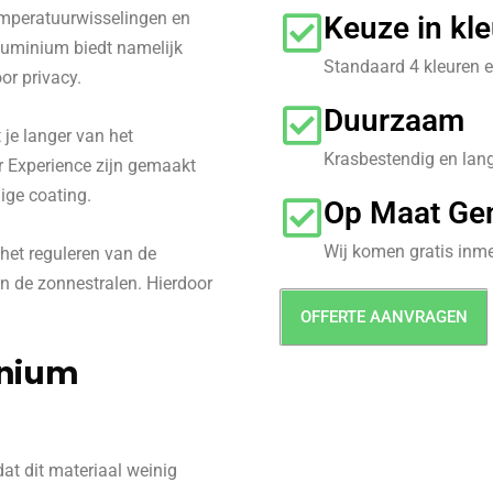
emperatuurwisselingen en
Keuze in kle
luminium biedt namelijk
Standaard 4 kleuren e
or privacy.
Duurzaam
 je langer van het
Krasbestendig en lan
r Experience zijn gemaakt
ge coating.
Op Maat Ge
Wij komen gratis inme
het reguleren van de
n de zonnestralen. Hierdoor
OFFERTE AANVRAGEN
inium
t dit materiaal weinig