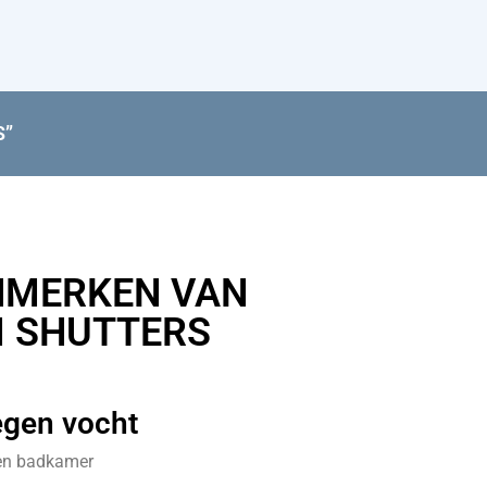
S”
NMERKEN VAN
 SHUTTERS
egen vocht
 en badkamer