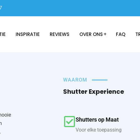
7
TIE
INSPIRATIE
REVIEWS
OVER ONS
FAQ
T
WAAROM
Shutter Experience
mooie
Shutters op Maat
n
Voor elke toepassing
.