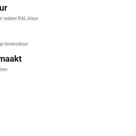
ur
n iedere RAL-kleur
ge levensduur
maakt
ten.