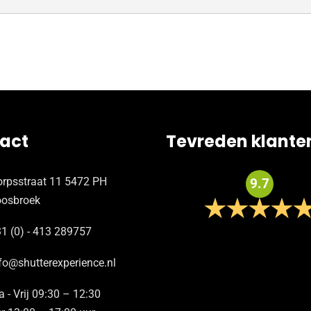
act
Tevreden klante
rpsstraat 11 5472 PH
9.7
oosbroek
1 (0) - 413 289757
fo@shutterexperience.nl
 - Vrij 09:30 – 12:30