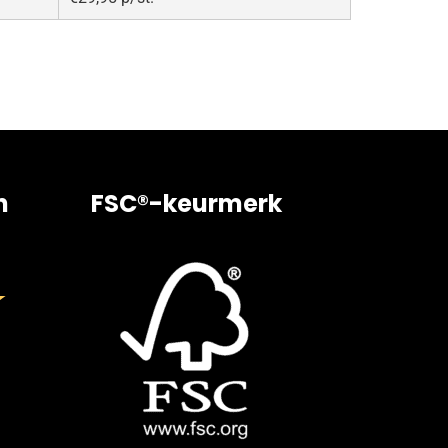
n
FSC®-keurmerk