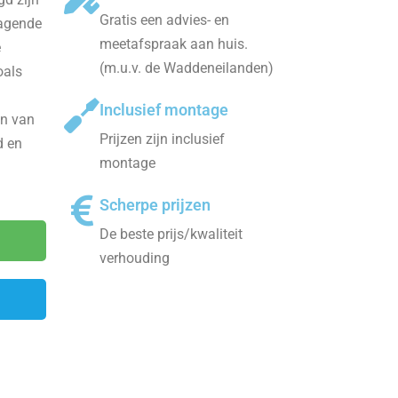
Gratis een advies- en
ragende
meetafspraak aan huis.
e
(m.u.v. de Waddeneilanden)
oals
Inclusief montage
en van
Prijzen zijn inclusief
d en
montage
Scherpe prijzen
De beste prijs/kwaliteit
verhouding