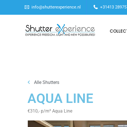
info@shutterexperience.nl
+31413 28975
COLLEC
Alle Shutters
AQUA LINE
€310,- p/m² Aqua Line