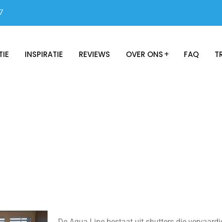
7
TIE
INSPIRATIE
REVIEWS
OVER ONS
FAQ
T
De Aqua Line bestaat uit shutters die vervaardi