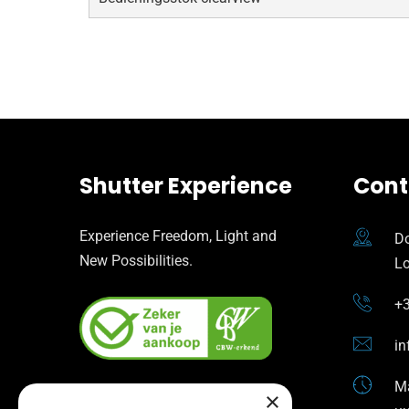
Shutter Experience
Cont
Experience Freedom, Light and
Do
New Possibilities.
L
+3
in
Ma
×