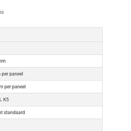
10
9mm
 per paneel
m per paneel
AL K5
ant standaard