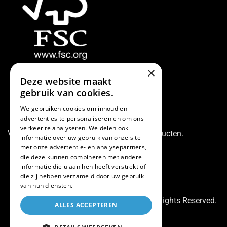
×
Deze website maakt
gebruik van cookies.
We gebruiken cookies om inhoud en
advertenties te personaliseren en om ons
verkeer te analyseren. We delen ook
Vraag naar onze FSC® gecertificeerde producten.
informatie over uw gebruik van onze site
met onze advertentie- en analysepartners,
die deze kunnen combineren met andere
informatie die u aan hen heeft verstrekt of
die zij hebben verzameld door uw gebruik
van hun diensten.
© Copyright 2024 Shutter Experience. All Rights Reserved.
ALLES ACCEPTEREN
Design by WEBZIES