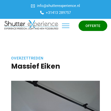
info@shutterexperience.nl
+31413 289757
OFFERTE
OVERZETTREDEN
Massief Eiken