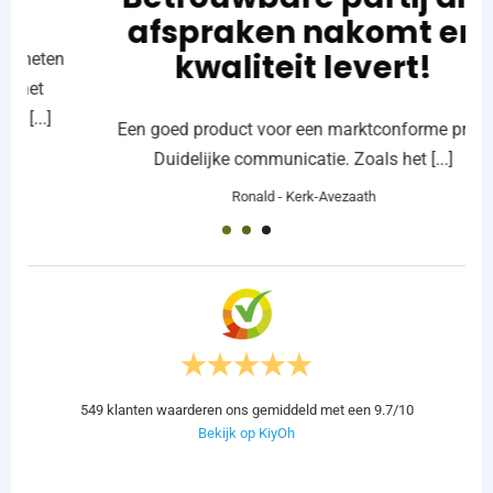
afspraken nakomt en
kwaliteit levert!
n
A
Een goed product voor een marktconforme prijs.
Duidelijke communicatie. Zoals het [...]
Ronald
-
Kerk-Avezaath
549
klanten waarderen ons gemiddeld met een
9.7
/
10
Bekijk op KiyOh