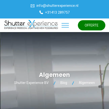
info@shutterexperience.nl
+31413 289757
OFFERTE
Algemeen
Shutter Experience BV
Blog
Algemeen