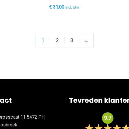
€
31,00
Incl. btw
1
2
3
→
act
Tevreden klante
rpsstraat 11 5472 PH
9.7
oosbroek