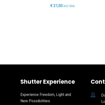
€
21,50
Incl. btw
Shutter Experience
Cont
Experience Freedom, Light and
Do
New Possibilities.
L