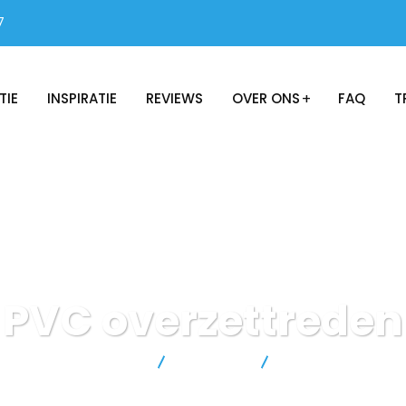
7
TIE
INSPIRATIE
REVIEWS
OVER ONS
FAQ
T
PVC overzettreden
Shutter Experience BV
Producten
PVC overzettreden