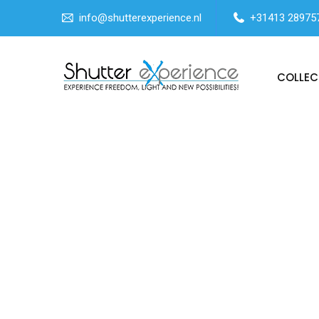
info@shutterexperience.nl
+31413 28975
COLLEC