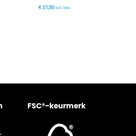
€
21,50
Incl. btw
n
FSC®-keurmerk