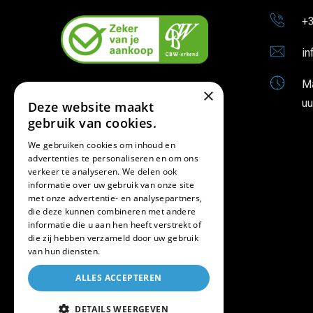
+3
in
Ma
×
uu
Deze website maakt
gebruik van cookies.
We gebruiken cookies om inhoud en
advertenties te personaliseren en om ons
verkeer te analyseren. We delen ook
informatie over uw gebruik van onze site
met onze advertentie- en analysepartners,
die deze kunnen combineren met andere
informatie die u aan hen heeft verstrekt of
die zij hebben verzameld door uw gebruik
van hun diensten.
ALLES ACCEPTEREN
DETAILS WEERGEVEN