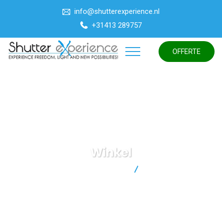
info@shutterexperience.nl
+31413 289757
OFFERTE
Winkel
Shutter Experience BV
Winkel