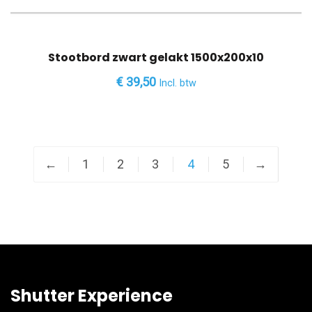
Stootbord zwart gelakt 1500x200x10
€
39,50
Incl. btw
←
1
2
3
4
5
→
Shutter Experience